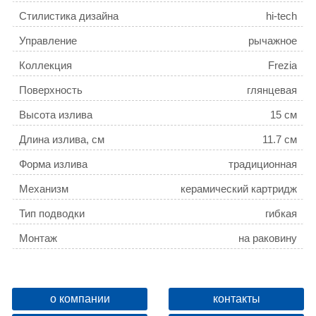
Стилистика дизайна
hi-tech
Управление
рычажное
Коллекция
Frezia
Поверхность
глянцевая
Высота излива
15 см
Длина излива, см
11.7 см
Форма излива
традиционная
Механизм
керамический картридж
Тип подводки
гибкая
Монтаж
на раковину
Расположение рычага
сбоку
Отверстия для монтажа
1 отверстие
о компании
контакты
Ширина, см
11.7