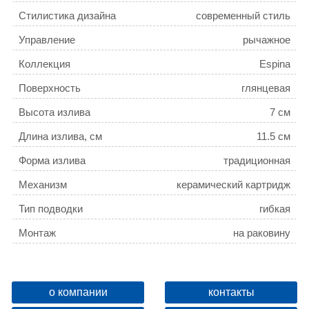
Стилистика дизайна
современный стиль
Управление
рычажное
Коллекция
Espina
Поверхность
глянцевая
Высота излива
7 см
Длина излива, см
11.5 см
Форма излива
традиционная
Механизм
керамический картридж
Тип подводки
гибкая
Монтаж
на раковину
Расположение рычага
сверху
Отверстия для монтажа
1 отверстие
о компании
контакты
Ширина, см
4.6