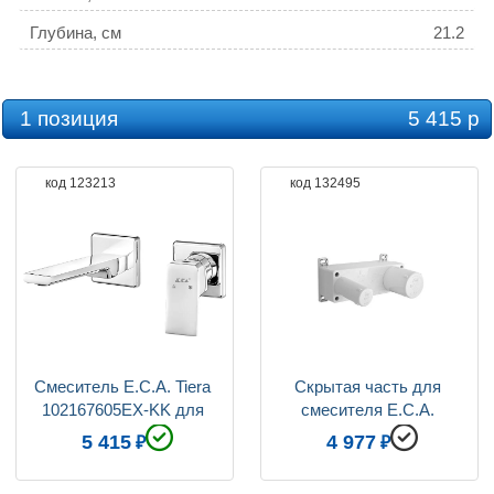
Глубина, см
21.2
Ограничение температуры
нет
Оснащение
аэратор
1 позиция
5 415 р
Защита от обратного потока
нет
код 123213
код 132495
Смеситель E.C.A. Tiera 
Скрытая часть для 
102167605EX-KK для 
смесителя E.C.A. 
раковины, хром
102166601EX
5 415
4 977