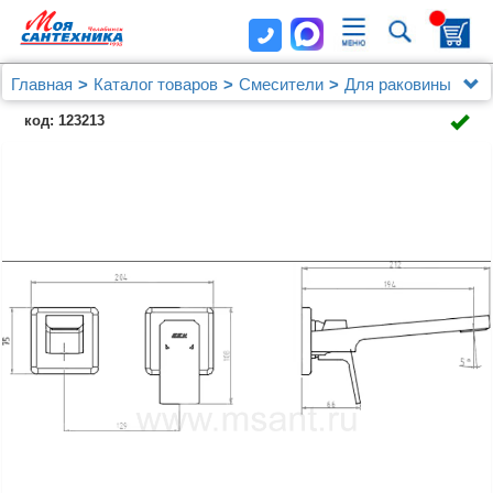
Главная
Каталог товаров
Смесители
Для раковины
Смеситель E.C.A. Tiera 102167605EX-KK для
код: 123213
раковины, хром