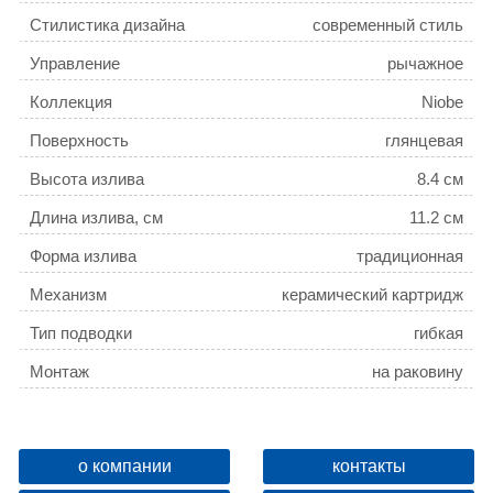
Стилистика дизайна
современный стиль
Управление
рычажное
Коллекция
Niobe
Поверхность
глянцевая
Высота излива
8.4 см
Длина излива, см
11.2 см
Форма излива
традиционная
Механизм
керамический картридж
Тип подводки
гибкая
Монтаж
на раковину
Расположение рычага
сверху
Отверстия для монтажа
1 отверстие
о компании
контакты
Ширина, см
5