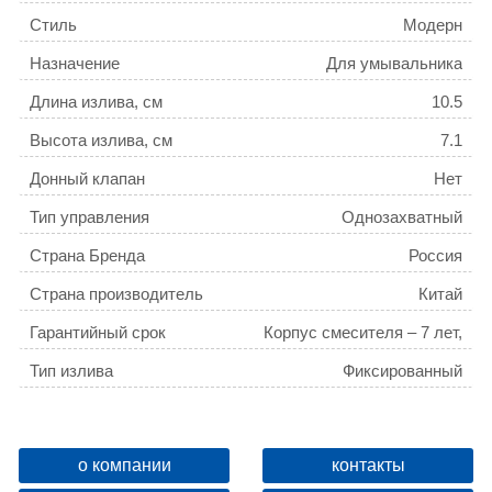
Стиль
Модерн
Назначение
Для умывальника
Длина излива, см
10.5
Высота излива, см
7.1
Донный клапан
Нет
Тип управления
Однозахватный
Страна Бренда
Россия
Страна производитель
Китай
Гарантийный срок
Корпус смесителя – 7 лет,
водозапорные механизмы и
Тип излива
Фиксированный
комплектующие – 3 года
Количество монтажных отверстий
1
Дивертор
Без дивертора
о компании
контакты
Основной материал
Латунь ЛЦ40C (ГОСТ 17711-