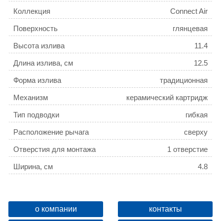
Коллекция
Connect Air
Поверхность
глянцевая
Высота излива
11.4
Длина излива, см
12.5
Форма излива
традиционная
Механизм
керамический картридж
Тип подводки
гибкая
Расположение рычага
сверху
Отверстия для монтажа
1 отверстие
Ширина, см
4.8
Высота, см
17
Глубина, см
17.1
о компании
контакты
Ограничение температуры
нет