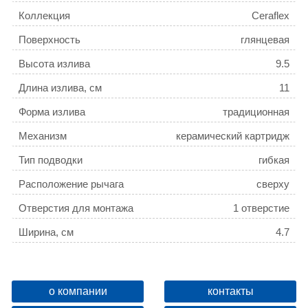
Коллекция
Ceraflex
Поверхность
глянцевая
Высота излива
9.5
Длина излива, см
11
Форма излива
традиционная
Механизм
керамический картридж
Тип подводки
гибкая
Расположение рычага
сверху
Отверстия для монтажа
1 отверстие
Ширина, см
4.7
Высота, см
15.9
Глубина, см
14.4
о компании
контакты
Ограничение температуры
есть