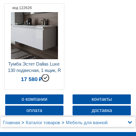
код 122626
Бельевая корзина
нет
Цвет мебели
белый
Отверстия под смеситель
на 1 отверстие
Возможность установки над стир. машиной
нет
Коллекция
Dallas Luxe
Тумба Эстет Dallas Luxe 
130 подвесная, 1 ящик, R
17 580
о компании
контакты
оплата
доставка
Главная
Каталог товаров
Мебель для ванной
Мебель от 120 см.
Мебель для ванной Эстет Dallas Luxe 130