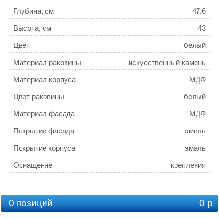
Глубина, см
47.6
Высота, см
43
Цвет
белый
Материал раковины
искусственный камень
Материал корпуса
МДФ
Цвет раковины
белый
Материал фасада
МДФ
Покрытие фасада
эмаль
Покрытие корпуса
эмаль
Оснащение
крепления
Стилистика дизайна
современный стиль
Монтаж
подвесной
0 позиций
0 р
Гарантия
2 года