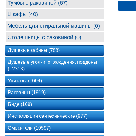
Тумбы с раковиной (67)
Шкафы (40)
Мебель для стиральной машины (0)
Столешницы с раковиной (0)
Душевые кабины (788)
Душевые уголки, ограждения, поддоны
(12313)
Унитазы (1604)
Раковины (1919)
Биде (169)
Инсталляции сантехнические (977)
Смесители (10597)