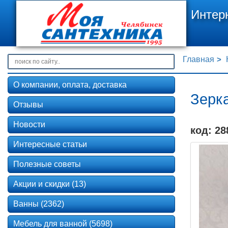
Интер
Главная
О компании, оплата, доставка
Зерка
Отзывы
Новости
код: 28
Интересные статьи
Полезные советы
Акции и скидки (13)
Ванны (2362)
Мебель для ванной (5698)