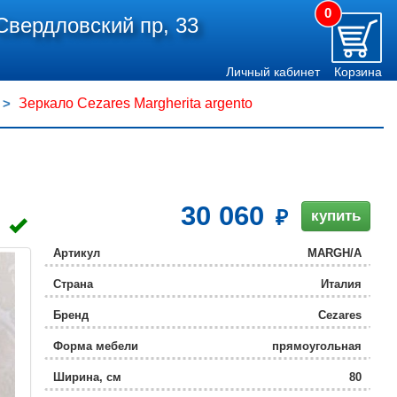
0
Свердловский пр, 33
Личный кабинет
Корзина
Зеркало Cezares Margherita argento
30 060
купить
Артикул
MARGH/A
Страна
Италия
Бренд
Cezares
Форма мебели
прямоугольная
Ширина, см
80