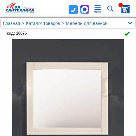
Главная
Каталог товаров
Мебель для ванной
Мебель 60 - 79 см.
код: 28876
Зеркало Cezares Capri tortora frassinato