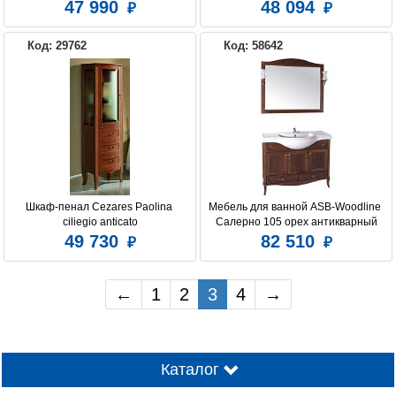
EDI10B0i95K подходит умыв. 
47 990
48 094
0101000i28
Код: 29762
Код: 58642
Шкаф-пенал Cezares Paolina 
Мебель для ванной ASB-Woodline 
ciliegio anticato
Салерно 105 орех антикварный
49 730
82 510
←
1
2
3
4
→
Каталог