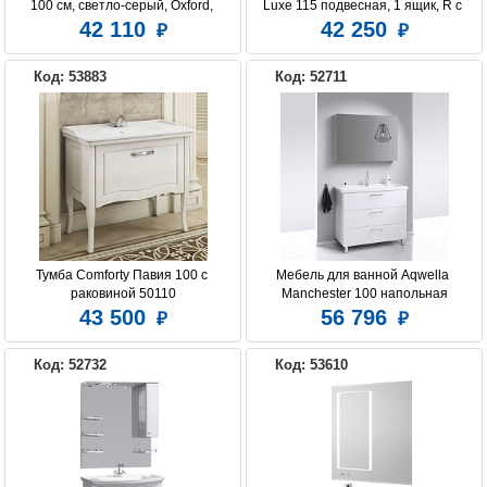
100 см, светло-серый, Oxford, 
Luxe 115 подвесная, 1 ящик, R с 
IDDIS, OXF10L1i95K подходит 
раковиной
42 110
42 250
умыв. 0131000i28
Код: 53883
Код: 52711
Тумба Comforty Павия 100 с 
Мебель для ванной Aqwella 
раковиной 50110
Manchester 100 напольная
43 500
56 796
Код: 52732
Код: 53610