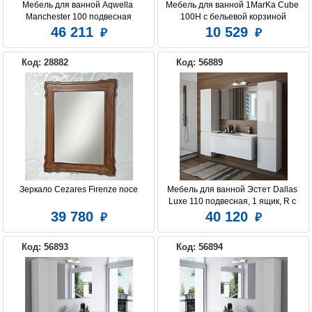
Мебель для ванной Aqwella 
Мебель для ванной 1MarKa Cube 
Manchester 100 подвесная
100Н с бельевой корзиной
46 211
10 529
COMFORTY
IDDIS
JACOB DELAFON
Код: 28882
Код: 56889
KERAMA MARAZZI
LAUFEN
SANVIT
VELVEX
ЭСТЕТ
Зеркало Cezares Firenze noce
Мебель для ванной Эстет Dallas 
Luxe 110 подвесная, 1 ящик, R с 
раковиной
39 780
40 120
Код: 56893
Код: 56894