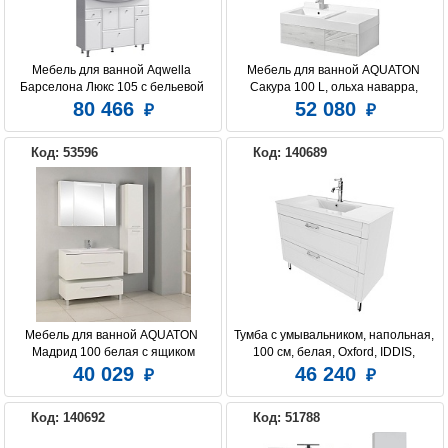
Мебель для ванной Aqwella 
Мебель для ванной AQUATON 
Барселона Люкс 105 с бельевой 
Сакура 100 L, ольха наварра, 
корзиной
белая
80 466
52 080
Код: 53596
Код: 140689
Мебель для ванной AQUATON 
Тумба с умывальником, напольная, 
Мадрид 100 белая с ящиком
100 см, белая, Oxford, IDDIS, 
OXF10W1i95K
40 029
46 240
Код: 140692
Код: 51788