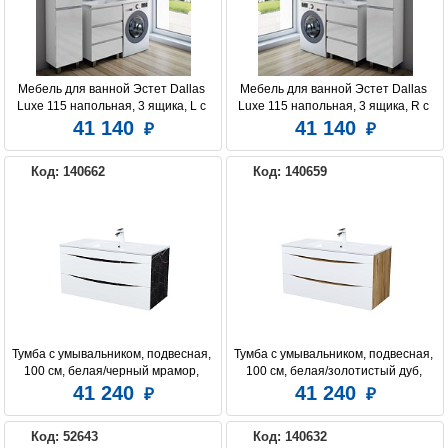
Мебель для ванной Эстет Dallas 
Мебель для ванной Эстет Dallas 
Luxe 115 напольная, 3 ящика, L с 
Luxe 115 напольная, 3 ящика, R с 
раковиной
раковиной
41 140
41 140
Код: 140662
Код: 140659
Тумба с умывальником, подвесная, 
Тумба с умывальником, подвесная, 
100 см, белая/черный мрамор, 
100 см, белая/золотистый дуб, 
Cloud, IDDIS, CLO10B0i95K 
Cloud, IDDIS, CLO10Y0i95K 
41 240
41 240
подходит ум. 0131000i28
подходит ум. 0131000i28
Код: 52643
Код: 140632