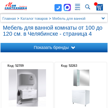
Главная
Каталог товаров
Мебель для ванной
Мебель 100 - 120 см.
Мебель для ванной комнаты от 100 до
120 см. в Челябинске - страница 4
Показать бренды
Код: 52709
Код: 52263
1MARKA
AM.PM
AQUANET
AQUATON
AQWELLA 5 STARS
AQWELLA
ASB-WOODLINE
AZARIO
CEZARES