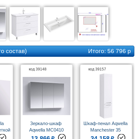
о состав)
Итого:
56 796 р
код 39148
код 39157
a 
Зеркало-шкаф 
Шкаф-пенал Aqwella 
еткой
Aqwella MC0410
Manchester 35 
универсальный
13 866
34 158