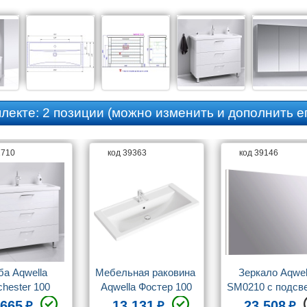
плекте:
2 позиции
(можно изменить и дополнить ег
2710
код 39363
код 39146
а Aqwella 
Мебельная раковина 
Зеркало Aqwell
hester 100 
Aqwella Фостер 100
SM0210 с подсв
апольная
 665
13 131
23 508