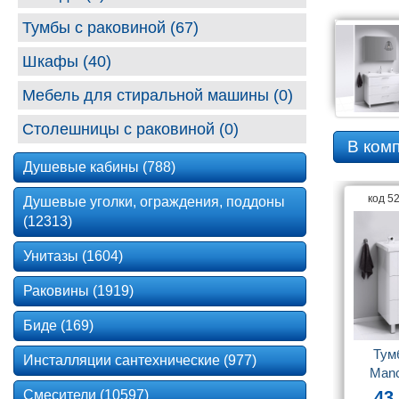
Тумбы с раковиной (67)
Шкафы (40)
Мебель для стиральной машины (0)
Столешницы с раковиной (0)
В ком
Душевые кабины (788)
код 5
Душевые уголки, ограждения, поддоны
(12313)
Унитазы (1604)
Раковины (1919)
Биде (169)
Тумб
Инсталляции сантехнические (977)
Manc
н
Смесители (10597)
43