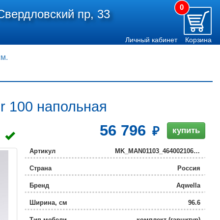
0
Свердловский пр, 33
Личный кабинет
Корзина
см.
r 100 напольная
56 796
купить
Артикул
MK_MAN01103_4640021065204
Страна
Россия
Бренд
Aqwella
Ширина, см
96.6
Тип мебели
комплект (гарнитур)