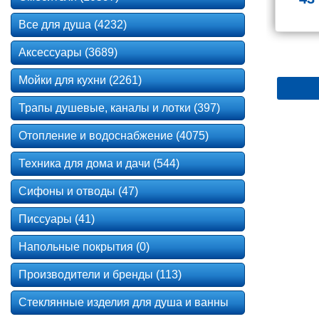
Все для душа (4232)
Аксессуары (3689)
Мойки для кухни (2261)
Трапы душевые, каналы и лотки (397)
Отопление и водоснабжение (4075)
Техника для дома и дачи (544)
Сифоны и отводы (47)
Писсуары (41)
Напольные покрытия (0)
Производители и бренды (113)
Стеклянные изделия для душа и ванны