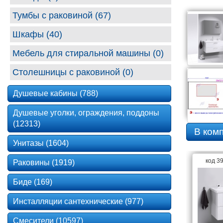
Тумбы с раковиной (67)
Шкафы (40)
Мебель для стиральной машины (0)
Столешницы с раковиной (0)
Душевые кабины (788)
Душевые уголки, ограждения, поддоны
(12313)
В ком
Унитазы (1604)
код 3
Раковины (1919)
Биде (169)
Инсталляции сантехнические (977)
Смесители (10597)