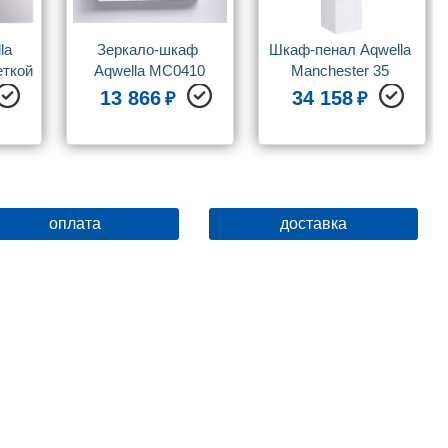
a 
Зеркало-шкаф 
Шкаф-пенал Aqwella 
еткой
Aqwella MC0410
Manchester 35 
универсальный
13 866
34 158
оплата
доставка