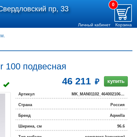
0
Свердловский пр, 33
Личный кабинет
Корзина
см.
r 100 подвесная
46 211
купить
Артикул
MK_MAN01102_4640021065204
Страна
Россия
Бренд
Aqwella
Ширина, см
96.6
Тип мебели
комплект (гарнитур)