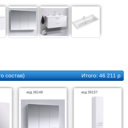
о состав)
Итого:
46 211 р
код 39148
код 39157