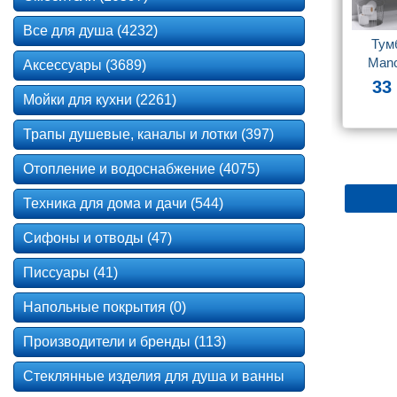
Все для душа (4232)
Тумб
Manc
Аксессуары (3689)
п
33
Мойки для кухни (2261)
Трапы душевые, каналы и лотки (397)
Отопление и водоснабжение (4075)
Техника для дома и дачи (544)
Сифоны и отводы (47)
Писсуары (41)
Напольные покрытия (0)
Производители и бренды (113)
Стеклянные изделия для душа и ванны