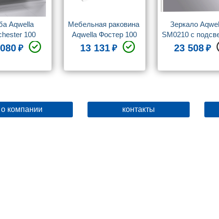
а Aqwella 
Мебельная раковина 
Зеркало Aqwell
hester 100 
Aqwella Фостер 100
SM0210 с подсв
одвесная
 080
13 131
23 508
о компании
контакты