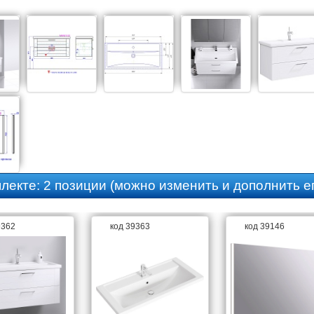
плекте:
2 позиции
(можно изменить и дополнить ег
9362
код 39363
код 39146