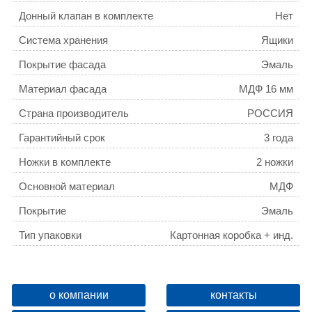
Донный клапан в комплекте
Нет
Система хранения
Ящики
Покрытие фасада
Эмаль
Материал фасада
МДФ 16 мм
Страна производитель
РОССИЯ
Гарантийный срок
3 года
Ножки в комплекте
2 ножки
Основной материал
МДФ
Покрытие
Эмаль
Тип упаковки
Картонная коробка + инд.
пакет + пенопластовые
Цвет изделия
Белый матовый
уголки
Дополнительный материал
ВЛДСП
о компании
контакты
Уникальные преимущества
Плоский умывальник,