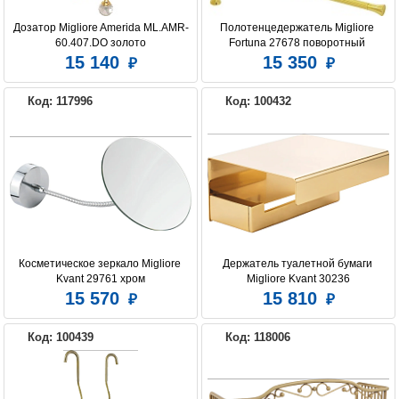
Дозатор Migliore Amerida ML.AMR-
Полотенцедержатель Migliore 
60.407.DO золото
Fortuna 27678 поворотный 
тройной, золото
15 140
15 350
Код: 117996
Код: 100432
Косметическое зеркало Migliore 
Держатель туалетной бумаги 
Kvant 29761 хром
Migliore Kvant 30236
15 570
15 810
Код: 100439
Код: 118006