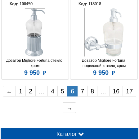
Код: 100450
Код: 118018
Дозатор Migliore Fortuna стекло, 
Дозатор Migliore Fortuna 
хром
подвесной, стекло, хром
9 950
9 950
←
1
2
...
4
5
6
7
8
...
16
17
→
Каталог