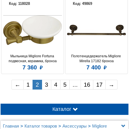
Код: 118028
Код: 49869
Мыльница Migliore Fortuna 
Полотенцедержатель Migliore 
подвесная, керамика, бронза
Mirella 17182 бронза
7 360
7 400
←
1
2
3
4
5
...
16
17
→
Каталог
Главная
Каталог товаров
Аксессуары
Migliore