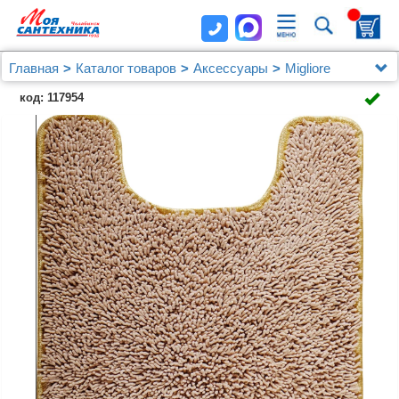
Главная
Каталог товаров
Аксессуары
Migliore
Коврик Migliore Ciniglia 22339 капучино
код: 117954