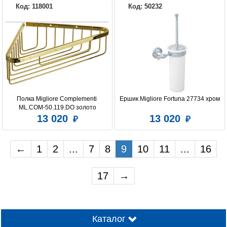
Код: 118001
Код: 50232
Полка Migliore Complementi 
Ершик Migliore Fortuna 27734 хром
ML.COM-50.119.DO золото
13 020
13 020
←
1
2
...
7
8
9
10
11
...
16
17
→
Каталог