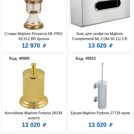
Стакан Migliore Provance ML.PRO-
Бокс для салфеток Migliore 
60.512.BR бронза
Complementi ML.COM-50.111.CR 
хром
12 970
13 020
Код: 49909
Код: 49915
Контейнер Migliore Fortuna 28339 
Ершик Migliore Fortuna 27728 хром
золото
13 020
13 020