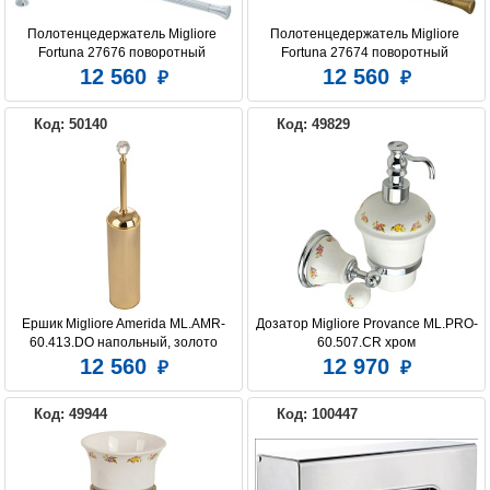
Полотенцедержатель Migliore 
Полотенцедержатель Migliore 
Fortuna 27676 поворотный 
Fortuna 27674 поворотный 
тройной, хром
двойной, бронза
12 560
12 560
Код: 50140
Код: 49829
Ершик Migliore Amerida ML.AMR-
Дозатор Migliore Provance ML.PRO-
60.413.DO напольный, золото
60.507.CR хром
12 560
12 970
Код: 49944
Код: 100447