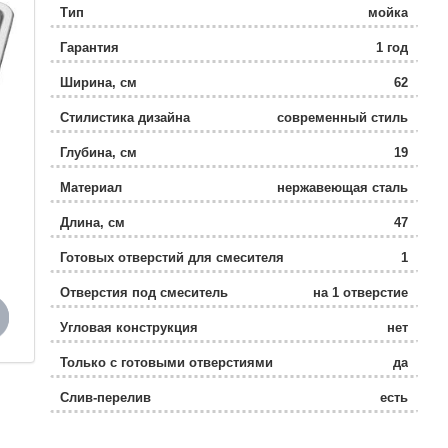
Тип
мойка
Гарантия
1 год
Ширина, см
62
Стилистика дизайна
современный стиль
Глубина, см
19
Материал
нержавеющая сталь
Длина, см
47
Готовых отверстий для смесителя
1
Отверстия под смеситель
на 1 отверстие
Угловая конструкция
нет
Только с готовыми отверстиями
да
Слив-перелив
есть
Монтаж
встраиваемая сверху