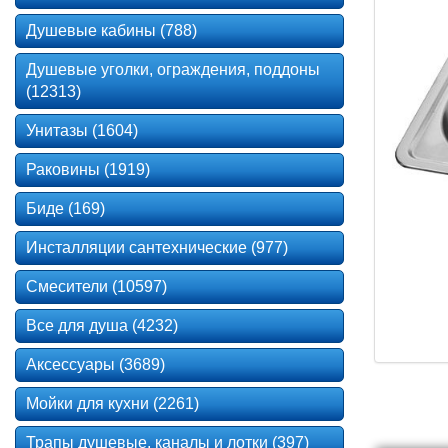
Душевые кабины (788)
Душевые уголки, ограждения, поддоны
(12313)
Унитазы (1604)
Раковины (1919)
Биде (169)
Инсталляции сантехнические (977)
Смесители (10597)
Все для душа (4232)
Аксессуары (3689)
Мойки для кухни (2261)
Трапы душевые, каналы и лотки (397)