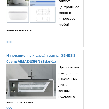
займут
центральное
место в
интерьере
любой
ванной комнаты.
>>>
Инновационный дизайн ванны GENESIS -
бренд AIMA DESIGN (1MarKa)
Приобретите
изящность и
изысканный
дизайн,
который
подчеркнет
ваш стиль жизни
>>>