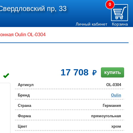
0
Свердловский пр, 33
Личный кабинет
Корзина
онная Oulin OL-0304
17 708
купить
Артикул
OL-0304
Бренд
Oulin
Страна
Германия
Форма
прямоугольная
Цвет
хром