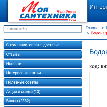
Интер
Главная
Водонагр
О компании, оплата, доставка
Водон
Отзывы
Новости
код: 69
Интересные статьи
Полезные советы
Акции и скидки (13)
Ванны (2362)