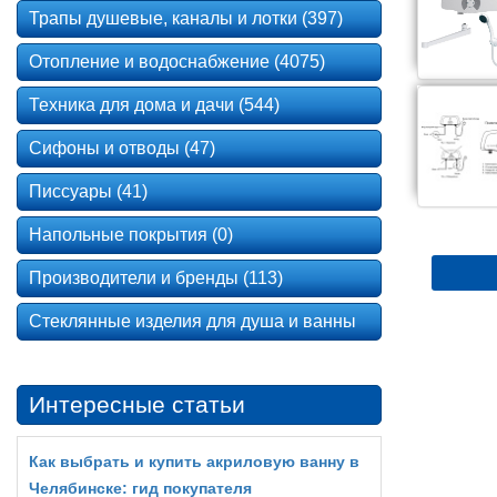
Трапы душевые, каналы и лотки (397)
Отопление и водоснабжение (4075)
Техника для дома и дачи (544)
Сифоны и отводы (47)
Писсуары (41)
Напольные покрытия (0)
Производители и бренды (113)
Стеклянные изделия для душа и ванны
Интересные статьи
Как выбрать и купить акриловую ванну в
Челябинске: гид покупателя