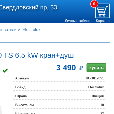
0
Свердловский пр, 33
Личный кабинет
Корзина
реватели
Electrolux
.0 TS 6,5 kW кран+душ
3 490
купить
Артикул
НС-1017851
Бренд
Electrolux
Страна
Швеция
Высота, см
10
Ширина, см
27