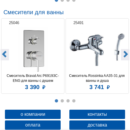
Смесители для ванны
25046
25491
Смеситель Bravat Arc P69193C-
Смеситель Rossinka A A35-31 для 
ENG для ванны с душем
ванны и душа
3 390
3 741
о компании
контакты
оплата
доставка