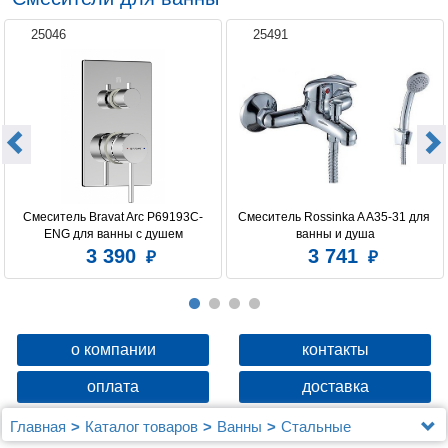
25046
25491
Смеситель Bravat Arc P69193C-
Смеситель Rossinka A A35-31 для 
ENG для ванны с душем
ванны и душа
3 390
3 741
о компании
контакты
оплата
доставка
Главная
Каталог товаров
Ванны
Стальные