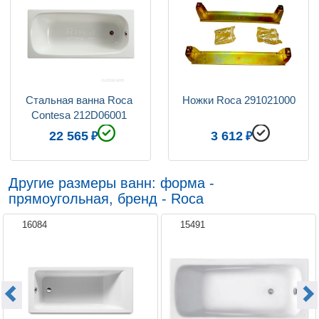
Стальная ванна Roca 
Ножки Roca 291021000
Contesa 212D06001 
120x70см
22 565
3 612
Другие размеры ванн: форма -
прямоугольная, бренд - Roca
16084
15491