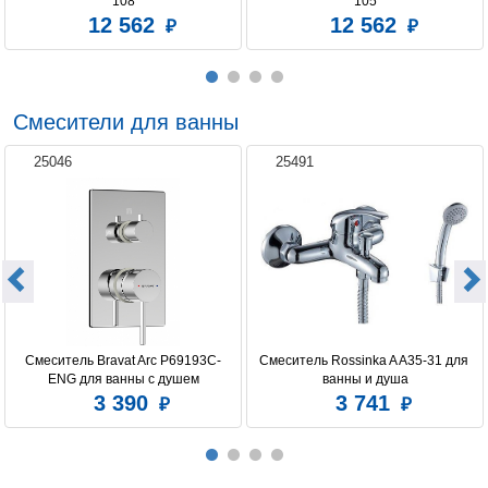
108
105
12 562
12 562
Смесители для ванны
25046
25491
Смеситель Bravat Arc P69193C-
Смеситель Rossinka A A35-31 для 
ENG для ванны с душем
ванны и душа
3 390
3 741