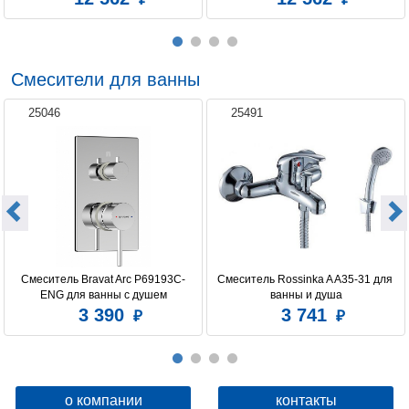
Смесители для ванны
25046
25491
Смеситель Bravat Arc P69193C-
Смеситель Rossinka A A35-31 для 
ENG для ванны с душем
ванны и душа
3 390
3 741
о компании
контакты