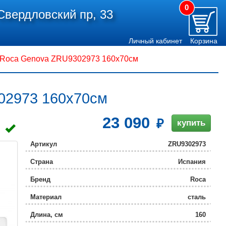
0
Свердловский пр, 33
Личный кабинет
Корзина
 Roca Genova ZRU9302973 160x70см
02973 160x70см
23 090
купить
Артикул
ZRU9302973
Страна
Испания
Бренд
Roca
Материал
сталь
Длина, см
160