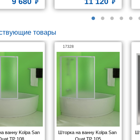
9 680
11 120
ствующие товары
17328
а ванну Kolpa San 
Шторка на ванну Kolpa San 
Шт
Quat TP 108
Quat TP 105