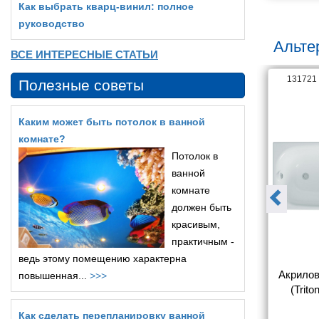
Как выбрать кварц‑винил: полное
руководство
Альте
ВСЕ ИНТЕРЕСНЫЕ СТАТЬИ
131079
131721
Полезные советы
Каким может быть потолок в ванной
комнате?
Потолок в
ванной
комнате
должен быть
красивым,
практичным -
ведь этому помещению характерна
на 1ACReal 
Акриловая ванна BAS Рио 
Акрилов
повышенная...
>>>
на 160x70
160х70 с каркасом
(Trit
Как сделать перепланировку ванной