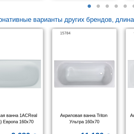
рнативные варианты других брендов, длина
15784
ая ванна 1ACReal 
Акриловая ванна Triton 
А
on) Европа 160x70
Ультра 160x70