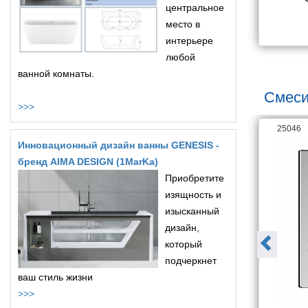
центральное
о R
150*150*140 ТW белый, 
место в
7 724
18 200
стекло прозрачное
интерьере
любой
ванной комнаты.
Смеси
>>>
26063
25046
Инновационный дизайн ванны GENESIS -
бренд AIMA DESIGN (1MarKa)
Приобретите
изящность и
изысканный
дизайн,
который
подчеркнет
ваш стиль жизни
>>>