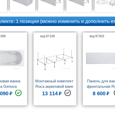
плекте:
1 позиция
(можно изменить и дополнить ег
6308
код 97106
код 97303
овая ванна 
Монтажный комплект 
Панель для ван
a Genova 
Roca акриловой ванн 
фронтальная Ro
9302973 
Roca Genova 160x70 
для акриловой в
 090
13 114
8 600
60x70см
ZRU9302974 
Roca Genova 160
ZRU9302975