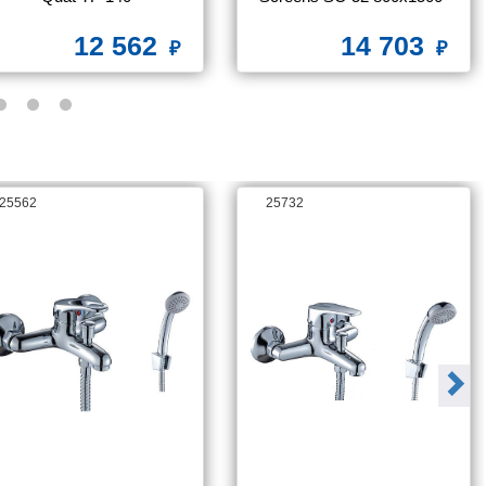
стекло чистое
12 562
14 703
25562
25732