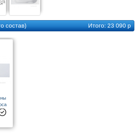
о состав)
Итого:
23 090 р
ны 
ca 
анны 
x70 
 