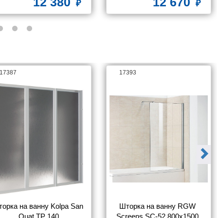
12 380
12 670
17387
17393
орка на ванну Kolpa San 
Шторка на ванну RGW 
Quat TP 140
Screens SC-52 800x1500 