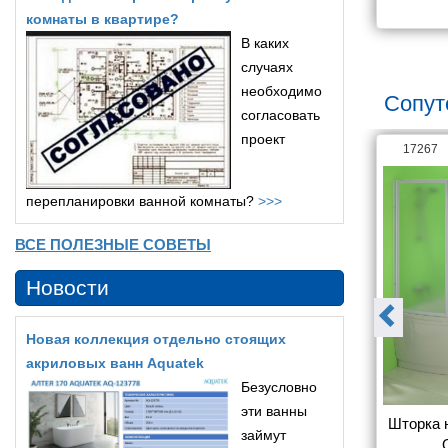
3 410
15 795
комнаты в квартире?
В каких
случаях
необходимо
Сопут
согласовать
проект
18789
17267
перепланировки ванной комнаты?
>>>
ВСЕ ПОЛЕЗНЫЕ СОВЕТЫ
Новости
Новая коллекция отдельно стоящих
акриловых ванн Aquatek
Безусловно
эти ванны
ну Radaway 
Шторка на ванну MarkaOne 
Шторка н
займут
 прозрачное 
Afrodita/Ibiza/Palermo 