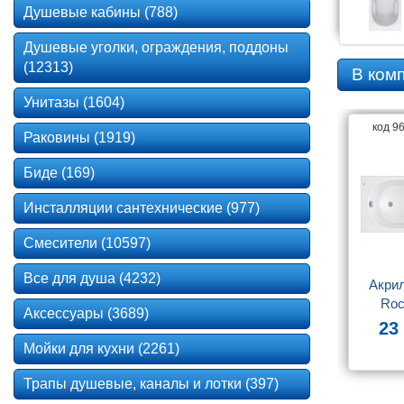
Душевые кабины (788)
Душевые уголки, ограждения, поддоны
(12313)
В ком
Унитазы (1604)
код 9
Раковины (1919)
Биде (169)
Инсталляции сантехнические (977)
Смесители (10597)
Все для душа (4232)
Акрил
Roc
Аксессуары (3689)
ZRU
23
1
Мойки для кухни (2261)
Трапы душевые, каналы и лотки (397)