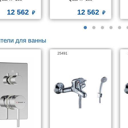
12 562
12 562
тели для ванны
25491