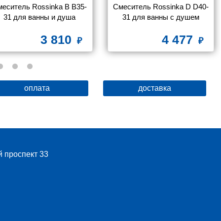
еситель Rossinka B B35-
Смеситель Rossinka D D40-
31 для ванны и душа
31 для ванны с душем
3 810
4 477
оплата
доставка
й проспект 33