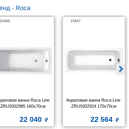
енд - Roca
15489
15847
риловая ванна Roca Line 
Акриловая ванна Roca Line 
ZRU9302985 160х70см
ZRU9302924 170x70см
22 040
22 564