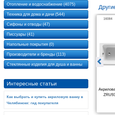
Отопление и водоснабжение (4075)
Други
Техника для дома и дачи (544)
96305
16084
Сифоны и отводы (47)
Писсуары (41)
Напольные покрытия (0)
Производители и бренды (113)
Стеклянные изделия для душа и ванны
Интересные статьи
а Roca Easy 
Акриловая ванна Roca Easy 
Акрилова
 170x75см
ZRU9302905 170x70см
ZRU93
Как выбрать и купить акриловую ванну в
Челябинске: гид покупателя
3 090
23 090