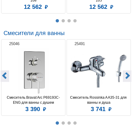
108
105
12 562
12 562
Смесители для ванны
25046
25491
Смеситель Bravat Arc P69193C-
Смеситель Rossinka A A35-31 для 
ENG для ванны с душем
ванны и душа
3 390
3 741