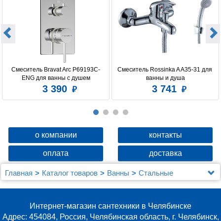
Смеситель Bravat Arc P69193C-
Смеситель Rossinka A A35-31 для 
ENG для ванны с душем
ванны и душа
3 390
3 741
о компании
контакты
оплата
доставка
Главная
Каталог товаров
Ванны
Стальные
Мойка настол.монтаж 78х50 (3,0) прав. вып 3 1/2
MIXLINE PRO 20см с сифоном (бронза)
Интернет-магазин сантехники в Челябинске
Адрес: 454084, Россия, Челябинская область, г. Челябинск,