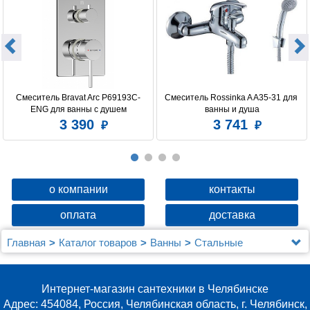
Смеситель Bravat Arc P69193C-
Смеситель Rossinka A A35-31 для 
ENG для ванны с душем
ванны и душа
3 390
3 741
о компании
контакты
оплата
доставка
Главная
Каталог товаров
Ванны
Стальные
Мойка настол.монтаж 78х50 (3,0) лев. вып 3 1/2
MIXLINE PRO 20см с сифоном (бронза)
Интернет-магазин сантехники в Челябинске
Адрес: 454084, Россия, Челябинская область, г. Челябинск,