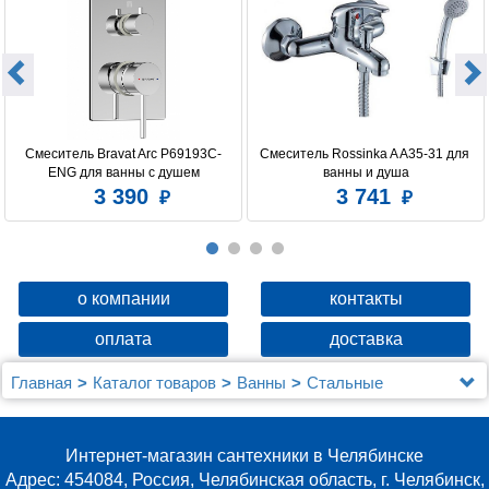
Смеситель Bravat Arc P69193C-
Смеситель Rossinka A A35-31 для 
ENG для ванны с душем
ванны и душа
3 390
3 741
о компании
контакты
оплата
доставка
Главная
Каталог товаров
Ванны
Стальные
Мойка настол.монтаж 60х50 (3,0) вып 3 1/2 MIXLINE
PRO 22см с сифоном (черный графит)
Интернет-магазин сантехники в Челябинске
Адрес: 454084, Россия, Челябинская область, г. Челябинск,