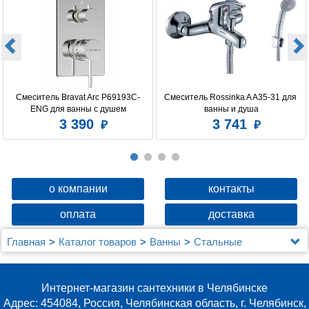
Смеситель Bravat Arc P69193C-
Смеситель Rossinka A A35-31 для 
ENG для ванны с душем
ванны и душа
3 390
3 741
о компании
контакты
оплата
доставка
Главная
Каталог товаров
Ванны
Стальные
Мойка настол.монтаж 60х50 (3,0) лев. вып 3 1/2
MIXLINE PRO 20см с сифоном (золото)
Интернет-магазин сантехники в Челябинске
Адрес: 454084, Россия, Челябинская область, г. Челябинск,