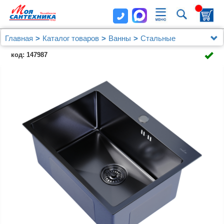
Главная
Каталог товаров
Ванны
Стальные
Мойка настол.монтаж 60х45 (3,0) вып 3 1/2 MIXLINE
код: 147987
PRO 22см с сифоном (черный графит)