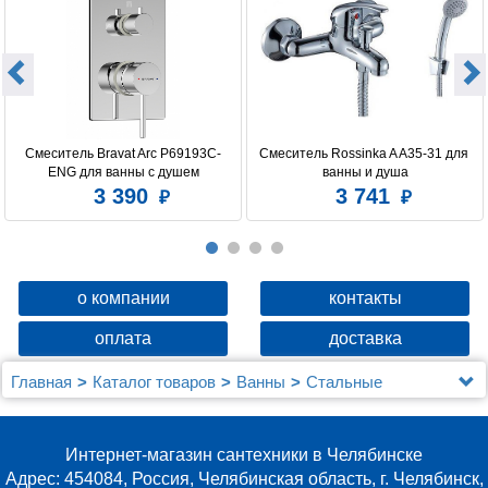
Смеситель Bravat Arc P69193C-
Смеситель Rossinka A A35-31 для 
ENG для ванны с душем
ванны и душа
3 390
3 741
о компании
контакты
оплата
доставка
Главная
Каталог товаров
Ванны
Стальные
Мойка настол.монтаж 60х45 (3,0) вып 3 1/2 MIXLINE
PRO 22см с сифоном (черный графит)
Интернет-магазин сантехники в Челябинске
Адрес: 454084, Россия, Челябинская область, г. Челябинск,