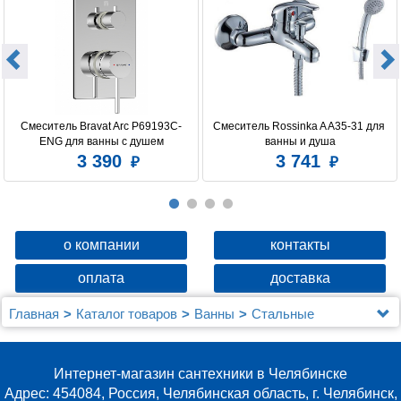
Смеситель Bravat Arc P69193C-
Смеситель Rossinka A A35-31 для 
ENG для ванны с душем
ванны и душа
3 390
3 741
о компании
контакты
оплата
доставка
Главная
Каталог товаров
Ванны
Стальные
Мойка настол.монтаж 53х43 (3,0) вып 3 1/2 MIXLINE
PRO 22см с сифоном (черный графит НАНО)
Интернет-магазин сантехники в Челябинске
Адрес: 454084, Россия, Челябинская область, г. Челябинск,