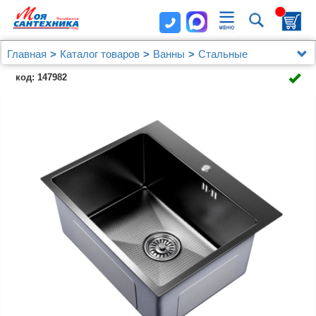
Главная
Каталог товаров
Ванны
Стальные
Мойка настол.монтаж 53х43 (3,0) вып 3 1/2 MIXLINE
код: 147982
PRO 22см с сифоном (черный графит НАНО)