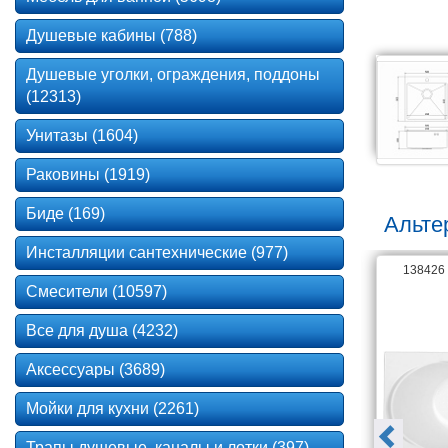
Душевые кабины (788)
Душевые уголки, ограждения, поддоны
(12313)
Унитазы (1604)
Раковины (1919)
Биде (169)
Альте
Инсталляции сантехнические (977)
141867
138426
Смесители (10597)
Все для душа (4232)
Аксессуары (3689)
Мойки для кухни (2261)
Трапы душевые, каналы и лотки (397)