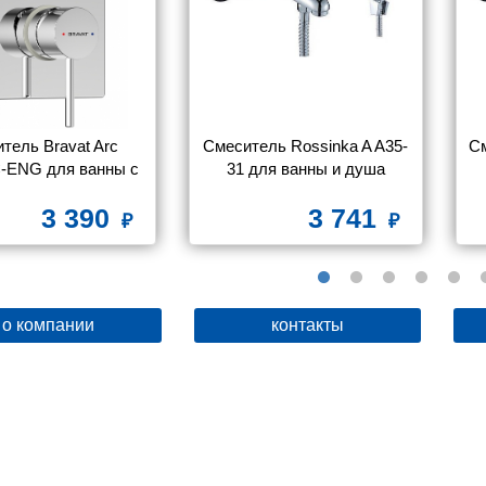
тель Bravat Arc 
Смеситель Rossinka A A35-
См
-ENG для ванны с 
31 для ванны и душа
душем
3 390
3 741
о компании
контакты