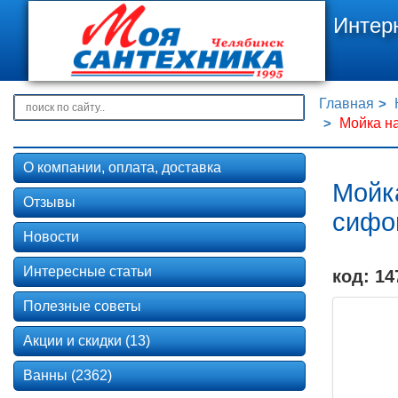
Интер
Главная
Мойка на
О компании, оплата, доставка
Мойка
Отзывы
сифо
Новости
Интересные статьи
код: 14
Полезные советы
Акции и скидки (13)
Ванны (2362)