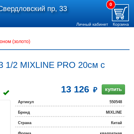
0
Свердловский пр, 33
Личный кабинет
Корзина
оном (золото)
 3 1/2 MIXLINE PRO 20см с
13 126
купить
Артикул
550548
Бренд
MIXLINE
Страна
Китай
Форма
квадратная