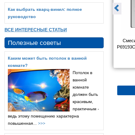
Как выбрать кварц‑винил: полное
руководство
ВСЕ ИНТЕРЕСНЫЕ СТАТЬИ
sinka Y Y40-
Смеситель Rossinka Y Y35-
Смеси
Полезные советы
ы с душем
31 для ванны с душем
P69193C
Каким может быть потолок в ванной
5 180
5 366
комнате?
Потолок в
ванной
комнате
должен быть
красивым,
практичным -
ведь этому помещению характерна
повышенная...
>>>