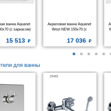
ая ванна Aquanet 
Акриловая ванна Aquanet 
А
0x70 (с каркасом)
West NEW 150x70 (с 
W
каркасом)
15 513
17 036
тели для ванны
25491