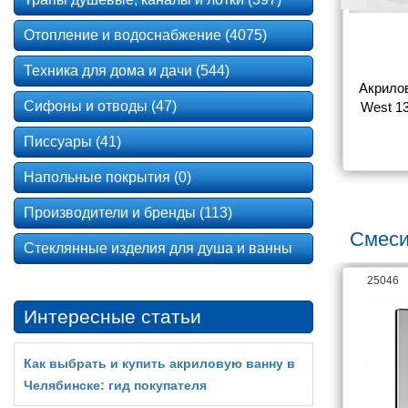
Отопление и водоснабжение (4075)
Техника для дома и дачи (544)
на Aquanet 
Акриловая прямоугольная 
Акрилов
Сифоны и отводы (47)
с каркасом)
ванна Aquatek Eco-Friendly 
West 13
Калибри 160х70 без 
Писсуары (41)
8 266
18 392
фронтального экрана,без 
опоры
Напольные покрытия (0)
Производители и бренды (113)
Смеси
Стеклянные изделия для душа и ванны
26063
25046
Интересные статьи
Как выбрать и купить акриловую ванну в
Челябинске: гид покупателя