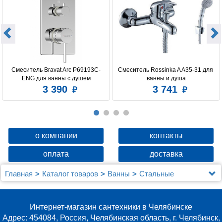
Смеситель Bravat Arc P69193C-
Смеситель Rossinka A A35-31 для 
ENG для ванны с душем
ванны и душа
3 390
3 741
о компании
контакты
оплата
доставка
Главная
Каталог товаров
Ванны
Стальные
Мойка настол.монтаж 50х50 (3,0) вып 3 1/2 MIXLINE
PRO 20см с сифоном (сатин)
Интернет-магазин сантехники в Челябинске
Адрес: 454084, Россия, Челябинская область, г. Челябинск,