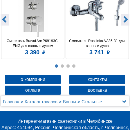
Смеситель Bravat Arc P69193C-
Смеситель Rossinka A A35-31 для 
ENG для ванны с душем
ванны и душа
3 390
3 741
о компании
контакты
оплата
доставка
Главная
Каталог товаров
Ванны
Стальные
Мойка настол.монтаж 50х50 (3,0) вып 3 1/2 MIXLINE
PRO 20см с сифоном (бронза)
Интернет-магазин сантехники в Челябинске
Адрес: 454084, Россия, Челябинская область, г. Челябинск,