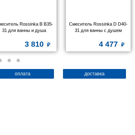
еситель Rossinka B B35-
Смеситель Rossinka D D40-
31 для ванны и душа
31 для ванны с душем
3 810
4 477
оплата
доставка