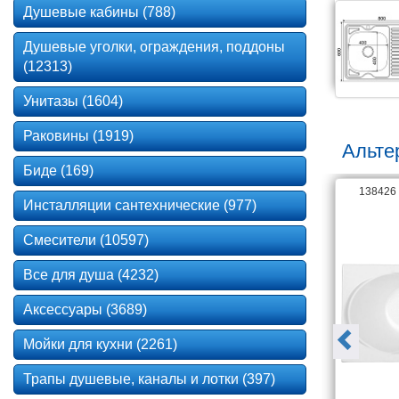
Душевые кабины (788)
Душевые уголки, ограждения, поддоны
(12313)
Унитазы (1604)
Раковины (1919)
Альте
Биде (169)
141867
138426
Инсталляции сантехнические (977)
Смесители (10597)
Все для душа (4232)
Аксессуары (3689)
Мойки для кухни (2261)
Трапы душевые, каналы и лотки (397)