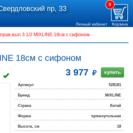
0
Свердловский пр, 33
Личный кабинет
Корзина
 прав вып 3 1/2 MIXLINE 18см с сифоном
LINE 18см с сифоном
3 977
купить
Артикул
528181
Бренд
MIXLINE
Страна
Китай
Форма
прямоугольная
Высота, см
18