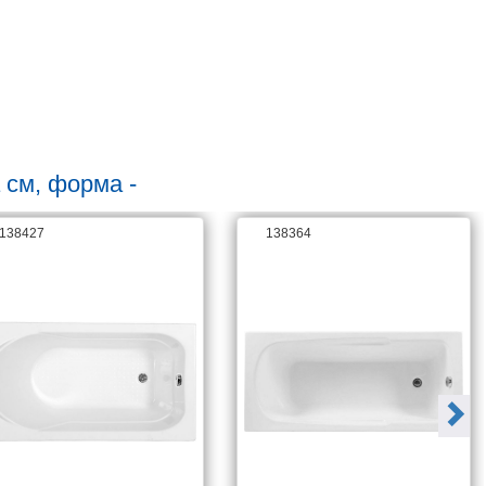
ТОЛЩИНА МОЙКИ, ММ
0,8
 см, форма -
138427
138364