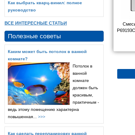
Как выбрать кварц‑винил: полное
руководство
ВСЕ ИНТЕРЕСНЫЕ СТАТЬИ
sinka Y Y40-
Смеситель Rossinka Y Y35-
Смеси
ы с душем
31 для ванны с душем
P69193C
Полезные советы
5 180
5 366
Каким может быть потолок в ванной
комнате?
Потолок в
ванной
комнате
должен быть
красивым,
практичным -
ведь этому помещению характерна
повышенная...
>>>
Как сделать перепланировку ванной