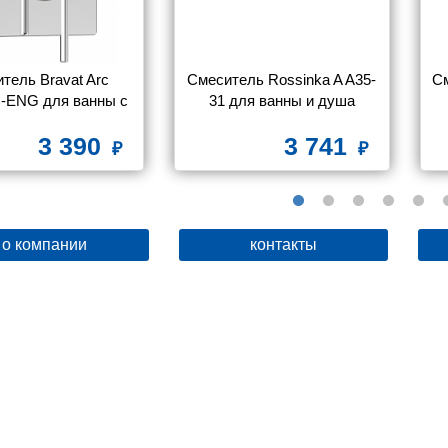
тель Bravat Arc 
Смеситель Rossinka A A35-
См
-ENG для ванны с 
31 для ванны и душа
душем
3 390
3 741
о компании
контакты