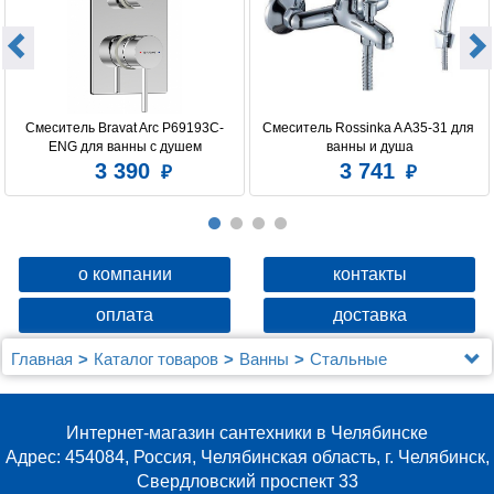
Смеситель Bravat Arc P69193C-
Смеситель Rossinka A A35-31 для 
ENG для ванны с душем
ванны и душа
3 390
3 741
о компании
контакты
оплата
доставка
Главная
Каталог товаров
Ванны
Стальные
Мойка 80х50 (0,8) прав. вып 3 1/2 MIXLINE 18см с
сифоном
Интернет-магазин сантехники в Челябинске
Адрес: 454084, Россия, Челябинская область, г. Челябинск,
Свердловский проспект 33