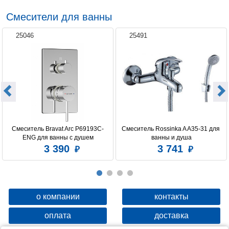
Смесители для ванны
25046
25491
Смеситель Bravat Arc P69193C-
Смеситель Rossinka A A35-31 для 
ENG для ванны с душем
ванны и душа
3 390
3 741
о компании
контакты
оплата
доставка