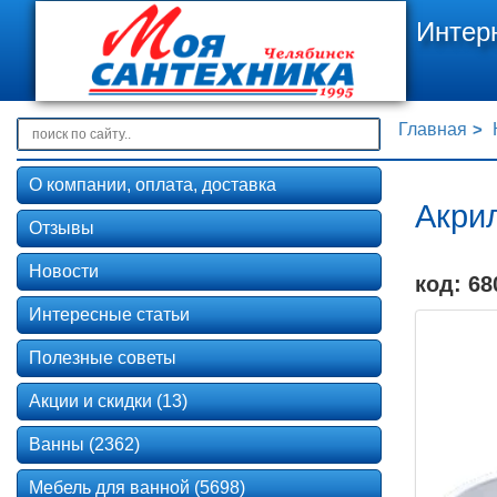
Интер
Главная
О компании, оплата, доставка
Акри
Отзывы
Новости
код: 68
Интересные статьи
Полезные советы
Акции и скидки (13)
Ванны (2362)
Мебель для ванной (5698)