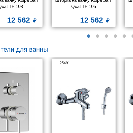
а ванну Kolpa San 
Шторка на ванну Kolpa San 
Шт
Quat TP 108
Quat TP 105
12 562
12 562
тели для ванны
25491