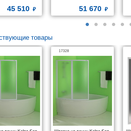
сифоном и металлической 
с
45 510
51 670
рамой
ствующие товары
17328