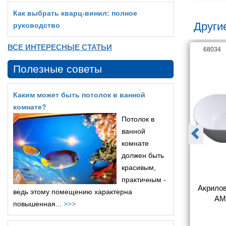
Как выбрать кварц‑винил: полное
Други
руководство
ВСЕ ИНТЕРЕСНЫЕ СТАТЬИ
106295
68034
Полезные советы
Каким может быть потолок в ванной
комнате?
Потолок в
ванной
комнате
должен быть
красивым,
практичным -
на Art&Max 
Акриловая ванна Art&Max 
Акрилов
ведь этому помещению характерна
720 165x70
AM-206-1500-750
AM
повышенная...
>>>
1 804
111 804