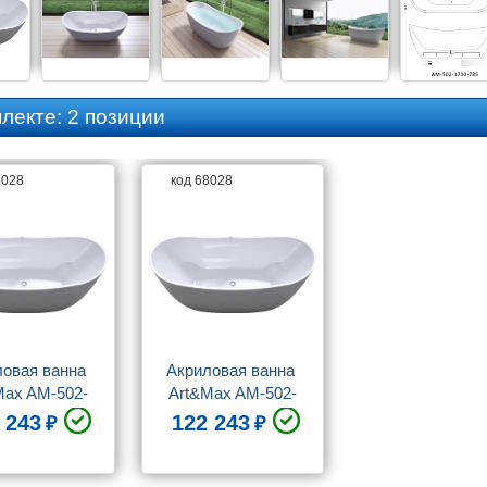
плекте:
2 позиции
8028
код 68028
овая ванна 
Акриловая ванна 
Max AM-502-
Art&Max AM-502-
-785 170x80
1700-785 170x80
 243
122 243