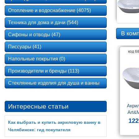
Отопление и водоснабжение (4075)
Техника для дома и дачи (544)
В ком
Сифоны и отводы (47)
Писсуары (41)
код 6
Напольные покрытия (0)
Производители и бренды (113)
Стеклянные изделия для душа и ванны
Интересные статьи
Акрил
Art&
1700
122
Как выбрать и купить акриловую ванну в
Челябинске: гид покупателя