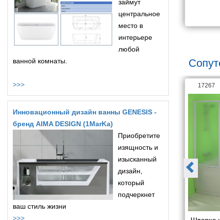
80
займут
7 190
87 360
центральное
место в
интерьере
любой
ванной комнаты.
Сопут
>>>
18789
17267
Инновационный дизайн ванны GENESIS -
бренд AIMA DESIGN (1MarKa)
Приобретите
изящность и
изысканный
дизайн,
который
подчеркнет
ваш стиль жизни
>>>