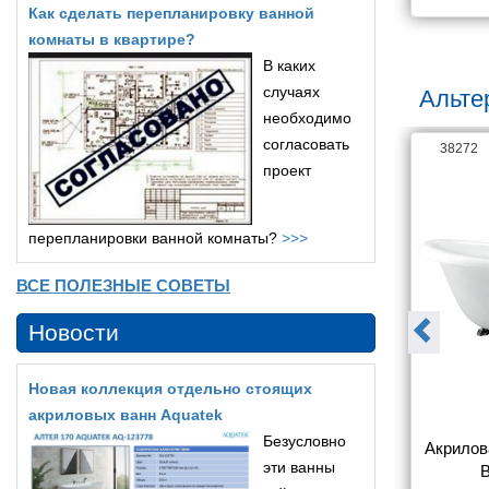
Как сделать перепланировку ванной
комнаты в квартире?
В каких
случаях
Альте
необходимо
согласовать
38328
38272
проект
перепланировки ванной комнаты?
>>>
ВСЕ ПОЛЕЗНЫЕ СОВЕТЫ
Новости
Новая коллекция отдельно стоящих
акриловых ванн Aquatek
Безусловно
на BelBagno 
Акриловая ванна BelBagno 
Акрилов
эти ванны
800-NERO 
BB407-1700-800 170x80
B