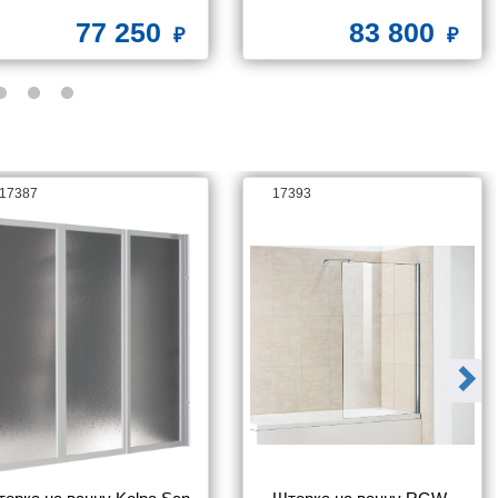
ифоном и металлической 
77 250
83 800
рамой
17387
17393