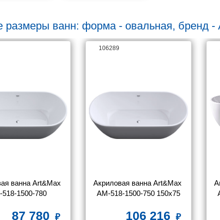
е размеры ванн: форма - овальная, бренд -
106289
ая ванна Art&Max 
Акриловая ванна Art&Max 
А
-518-1500-780
AM-518-1500-750 150x75
87 780
106 216