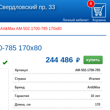
0
Свердловский пр, 33
Личный кабинет
Корзина
 Art&Max AM-502-1700-785 170x80
0-785 170x80
244 486
купить
Артикул
AM-502-1700-785
Страна
Италия
Бренд
Art&Max
Гарантия
10 лет
Длина, см
170