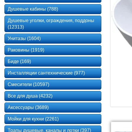
Душевые кабины (788)
Душевые уголки, ограждения, поддоны
(12313)
Унитазы (1604)
Раковины (1919)
Биде (169)
Инсталляции сантехнические (977)
Смесители (10597)
Все для душа (4232)
Аксессуары (3689)
Мойки для кухни (2261)
Трапы душевые, каналы и лотки (397)