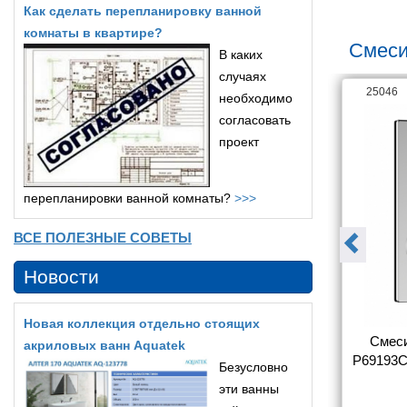
Как сделать перепланировку ванной
комнаты в квартире?
Смеси
В каких
случаях
26063
25046
необходимо
согласовать
проект
перепланировки ванной комнаты?
>>>
ВСЕ ПОЛЕЗНЫЕ СОВЕТЫ
Новости
Новая коллекция отдельно стоящих
sinka Y Y40-
Смеситель Rossinka Y Y35-
Смеси
акриловых ванн Aquatek
ы с душем
31 для ванны с душем
P69193C
Безусловно
эти ванны
5 180
5 366