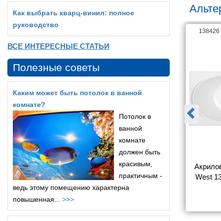
Альте
Как выбрать кварц‑винил: полное
руководство
141867
138426
ВСЕ ИНТЕРЕСНЫЕ СТАТЬИ
Полезные советы
Каким может быть потолок в ванной
комнате?
Потолок в
ванной
комнате
должен быть
красивым,
на Aquanet 
Акриловая прямоугольная 
Акрилов
практичным -
с каркасом)
ванна Aquatek Eco-Friendly 
West 13
Калибри 160х70 без 
ведь этому помещению характерна
8 266
18 392
фронтального экрана,без 
повышенная...
>>>
опоры