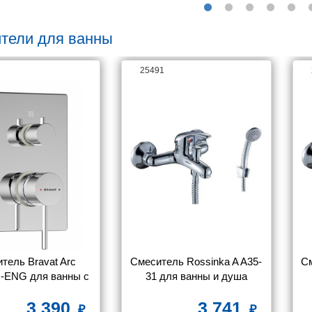
тели для ванны
25491
тель Bravat Arc 
Смеситель Rossinka A A35-
См
-ENG для ванны с 
31 для ванны и душа
душем
3 390
3 741