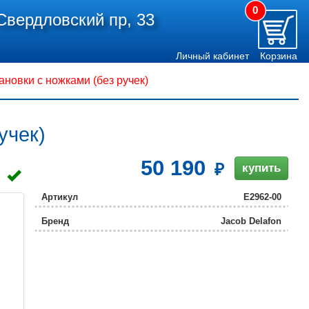
0
Свердловский пр, 33
Личный кабинет
Корзина
ановки с ножками (без ручек)
учек)
50 190
купить
Артикул
E2962-00
Бренд
Jacob Delafon