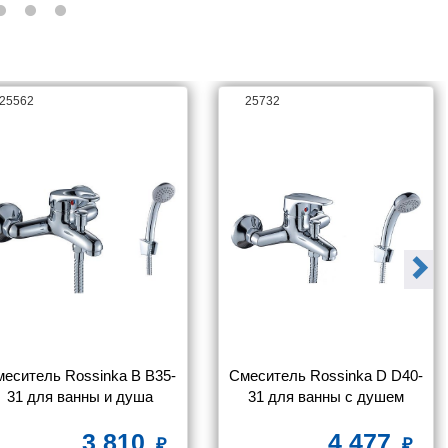
25562
25732
еситель Rossinka B B35-
Смеситель Rossinka D D40-
31 для ванны и душа
31 для ванны с душем
3 810
4 477