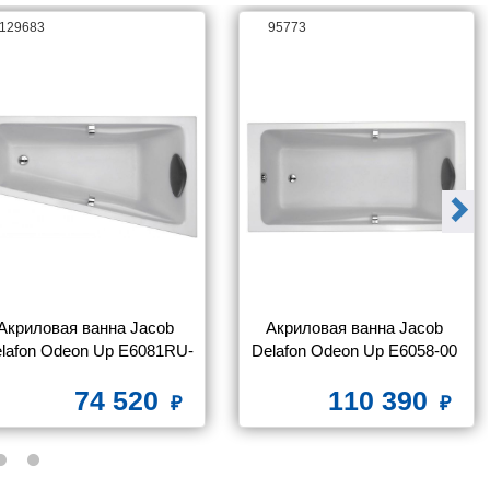
129683
95773
Акриловая ванна Jacob 
Акриловая ванна Jacob 
lafon Odeon Up E6081RU-
Delafon Odeon Up E6058-00 
00 160x90 R
180 х 90 
74 520
110 390