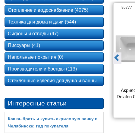
95763
95777
Отопление и водоснабжение (4075)
Техника для дома и дачи (544)
Сифоны и отводы (47)
Писсуары (41)
Напольные покрытия (0)
Производители и бренды (113)
Стеклянные изделия для душа и ванны
нна Jacob 
Акриловая ванна Jacob 
Акрило
60341-00 170 
Delafon Bain-Douche Ultimate 
Delafon
Интересные статьи
(в комплекте)
E6220-00 135 х 135 L
0
7 130
164 020
ОТВЕ
Как выбрать и купить акриловую ванну в
Челябинске: гид покупателя