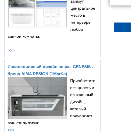
займут
центральное
место в
интерьере
любой
ванной комнаты.
>>>
Инновационный дизайн ванны GENESIS -
бренд AIMA DESIGN (1MarKa)
Приобретите
изящность и
изысканный
дизайн,
который
подчеркнет
ваш стиль жизни
>>>