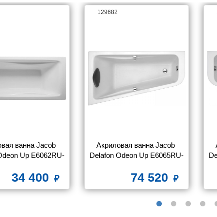
129682
вая ванна Jacob 
Акриловая ванна Jacob 
 Odeon Up E6062RU-
Delafon Odeon Up E6065RU-
De
0 170x75 С 
00 160x90 L
34 400
74 520
РСТИЯМИ ДЛЯ 
РУЧЕК