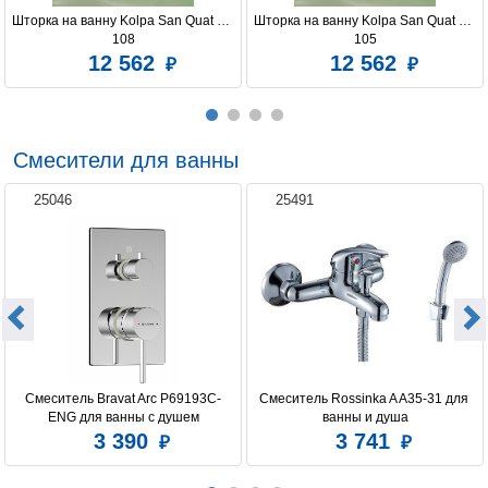
Шторка на ванну Kolpa San Quat TP 
Шторка на ванну Kolpa San Quat TP 
108
105
12 562
12 562
Смесители для ванны
25046
25491
Смеситель Bravat Arc P69193C-
Смеситель Rossinka A A35-31 для 
ENG для ванны с душем
ванны и душа
3 390
3 741