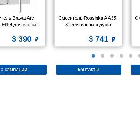
тель Bravat Arc 
Смеситель Rossinka A A35-
См
-ENG для ванны с 
31 для ванны и душа
душем
3 390
3 741
о компании
контакты