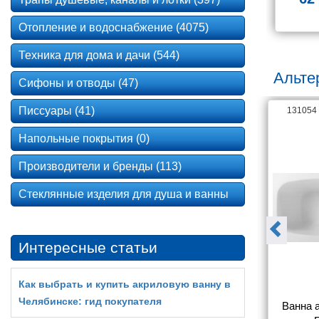
Фо
Отопление и водоснабжение (4075)
Техника для дома и дачи (544)
Альте
Сифоны и отводы (47)
Писсуары (41)
125915
131054
Напольные покрытия (0)
Производители и бренды (113)
Стеклянные изделия для душа и ванны
Интересные статьи
Как выбрать и купить акриловую ванну в
Челябинске: гид покупателя
на 1ACReal 
Акриловая ванна 1ACReal 
Ванна а