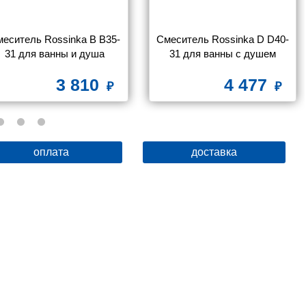
еситель Rossinka B B35-
Смеситель Rossinka D D40-
31 для ванны и душа
31 для ванны с душем
3 810
4 477
оплата
доставка