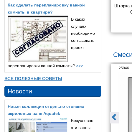
Как сделать перепланировку ванной
ну Radaway 
Шторка на ванну MarkaOne 
Шторка н
 прозрачное 
Afrodita/Ibiza/Palermo 
комнаты в квартире?
о R
150*150*140 ТW белый, 
В каких
7 724
18 200
стекло прозрачное
случаях
необходимо
согласовать
проект
Смеси
перепланировки ванной комнаты?
>>>
26063
25046
ВСЕ ПОЛЕЗНЫЕ СОВЕТЫ
Новости
Новая коллекция отдельно стоящих
акриловых ванн Aquatek
Безусловно
эти ванны