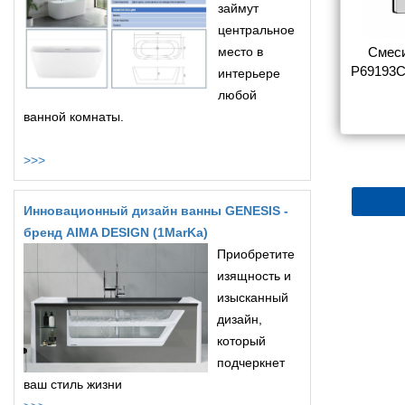
займут
центральное
sinka Y Y40-
Смеситель Rossinka Y Y35-
место в
Смеси
ы с душем
31 для ванны с душем
P69193C
интерьере
любой
5 180
5 366
ванной комнаты.
>>>
Инновационный дизайн ванны GENESIS -
бренд AIMA DESIGN (1MarKa)
Приобретите
изящность и
изысканный
дизайн,
который
подчеркнет
ваш стиль жизни