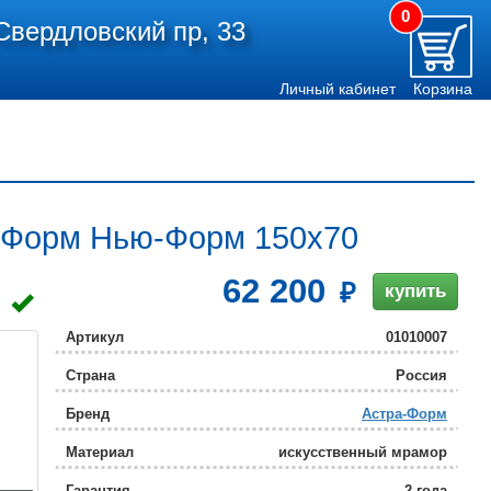
0
Свердловский пр, 33
Личный кабинет
Корзина
а-Форм Нью-Форм 150x70
62 200
купить
Артикул
01010007
Страна
Россия
Бренд
Астра-Форм
Материал
искусственный мрамор
Гарантия
2 года