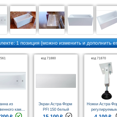
плекте:
1 позиция
(можно изменить и дополнить ег
9561
код 71880
код 71870
анна из 
Экран Астра-Форм 
Ножки Астра-Фор
венного камня 
PFI 150 белый
регулируемым
а-Форм Нью-
опорами, 4 ш
 200
15 100
4 100