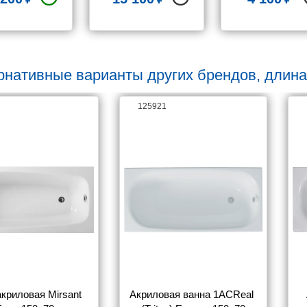
рм 150x70
рнативные варианты других брендов, длина
125921
криловая Mirsant 
Акриловая ванна 1ACReal 