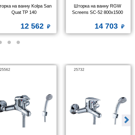
орка на ванну Kolpa San 
Шторка на ванну RGW 
Quat TP 140
Screens SC-52 800x1500 
стекло чистое
12 562
14 703
25562
25732