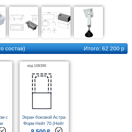
Коллекция
Нью-Форм
о состав)
Итого:
62 200 р
код 108390
м с 
Экран боковой Астра-
и 
Форм Нейт 70 (Нейт 
т
150*70, 160*70, 
8 500