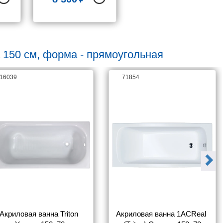
170*70) акрил
 150 см, форма - прямоугольная
16039
71854
Акриловая ванна Triton 
Акриловая ванна 1ACReal 