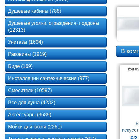
Душевые кабины (788)
Душевые уголки, ограждения, поддоны
(12313)
Унитазы (1604)
В ком
Раковины (1919)
Биде (169)
код 8
Инсталляции сантехнические (977)
Смесители (10597)
Все для душа (4232)
Аксессуары (3689)
В
Мойки для кухни (2261)
искусст
Астр
62
Трапы душевые, каналы и лотки (397)