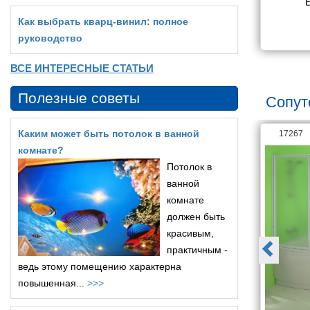
на 150x70
(Triton) Тори 150x70
Как выбрать кварц‑винил: полное
2 690
12 960
руководство
ВСЕ ИНТЕРЕСНЫЕ СТАТЬИ
Полезные советы
Сопут
Каким может быть потолок в ванной
18789
17267
комнате?
Потолок в
ванной
комнате
должен быть
красивым,
практичным -
ведь этому помещению характерна
повышенная...
>>>