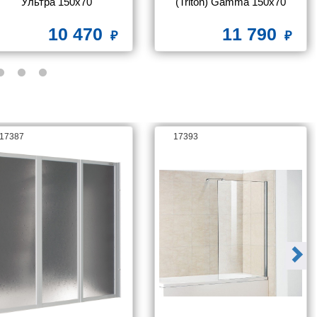
Ультра 150x70
(Triton) Gamma 150x70
10 470
11 790
17387
17393