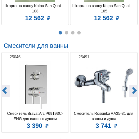
Шторка на ванну Kolpa San Quat TP 
Шторка на ванну Kolpa San Quat TP 
108
105
12 562
12 562
Смесители для ванны
25046
25491
Смеситель Bravat Arc P69193C-
Смеситель Rossinka A A35-31 для 
ENG для ванны с душем
ванны и душа
3 390
3 741