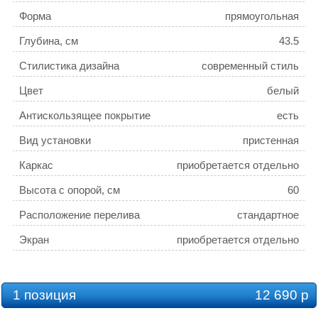
Форма
прямоугольная
Глубина, см
43.5
Стилистика дизайна
современный стиль
Цвет
белый
Антискользящее покрытие
есть
Вид установки
пристенная
Каркас
приобретается отдельно
Высота с опорой, см
60
Расположение перелива
стандартное
Экран
приобретается отдельно
Объем, л
170
Толщина листа, см
0.4
1 позиция
12 690 р
Слив-перелив
приобретается отдельно