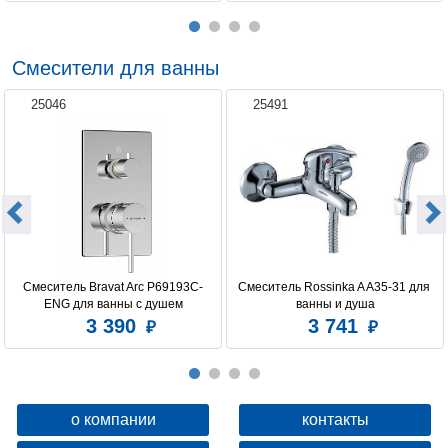
Смесители для ванны
25046
25491
Смеситель Bravat Arc P69193C-
Смеситель Rossinka A A35-31 для 
ENG для ванны с душем
ванны и душа
3 390
3 741
о компании
контакты