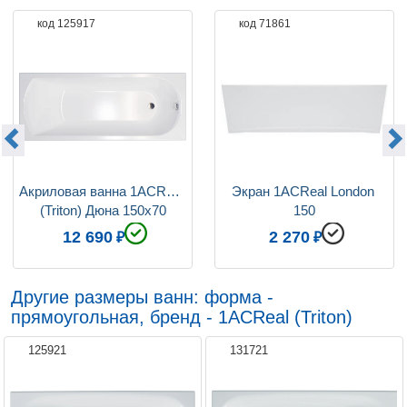
код 125917
код 71861
Ориентация
левая / правая
Ножки
приобретаются отдельно
Система гидромассажа
Установка по желанию
Подголовники для ванн
нет
Коллекция
Дюна
Акриловая ванна 1ACReal 
Экран 1ACReal London 
(Triton) Дюна 150x70
150
12 690
2 270
Другие размеры ванн: форма -
прямоугольная, бренд - 1ACReal (Triton)
125921
131721