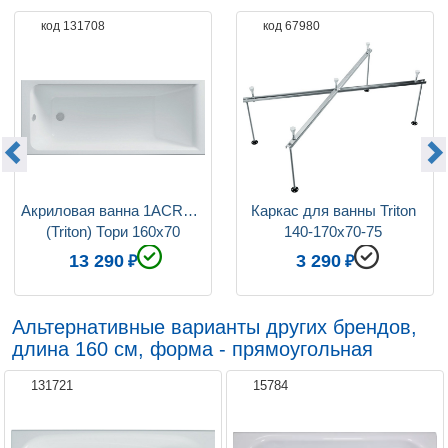
код 131708
код 67980
Ориентация
левая / правая
Коллекция
Тори
Акриловая ванна 1ACReal 
Каркас для ванны Triton 
(Triton) Тори 160x70
140-170х70-75 
универсальный 5 опор
13 290
3 290
Альтернативные варианты других брендов,
длина 160 см, форма - прямоугольная
131721
15784