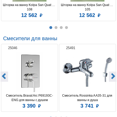
Шторка на ванну Kolpa San Quat TP 
Шторка на ванну Kolpa San Quat TP 
108
105
12 562
12 562
Смесители для ванны
25046
25491
Смеситель Bravat Arc P69193C-
Смеситель Rossinka A A35-31 для 
ENG для ванны с душем
ванны и душа
3 390
3 741