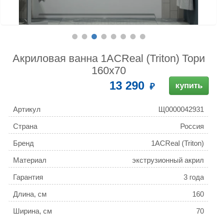
Акриловая ванна 1ACReal (Triton) Тори
160x70
13 290
купить
Артикул
Щ0000042931
Страна
Россия
Бренд
1ACReal (Triton)
Материал
экструзионный акрил
(ПММА/АБС)
Гарантия
3 года
Длина, см
160
Ширина, см
70