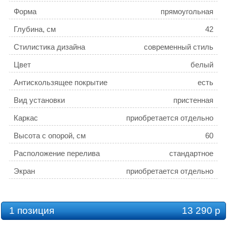
Форма
прямоугольная
Глубина, см
42
Стилистика дизайна
современный стиль
Цвет
белый
Антискользящее покрытие
есть
Вид установки
пристенная
Каркас
приобретается отдельно
Высота с опорой, см
60
Расположение перелива
стандартное
Экран
приобретается отдельно
Объем, л
190
Толщина листа, см
0.4
1 позиция
13 290 р
Слив-перелив
приобретается отдельно