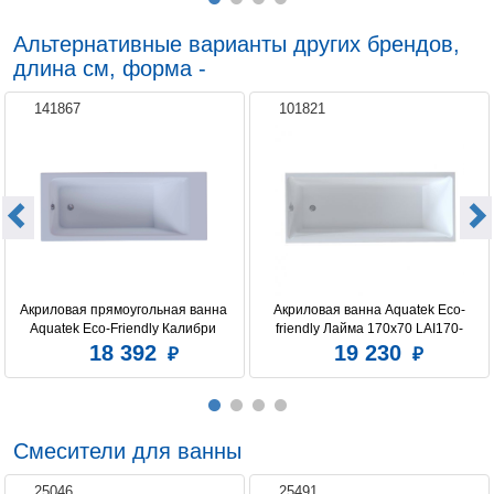
Альтернативные варианты других брендов,
длина см, форма -
141867
101821
Акриловая прямоугольная ванна 
Акриловая ванна Aquatek Eco-
Aquatek Eco-Friendly Калибри 
friendly Лайма 170х70 LAI170-
160х70 без фронтального 
0000001 без фронтального экрана, 
18 392
19 230
экрана,без опоры
без гидромассажа, без 
опоры(каркаса)
Смесители для ванны
25046
25491