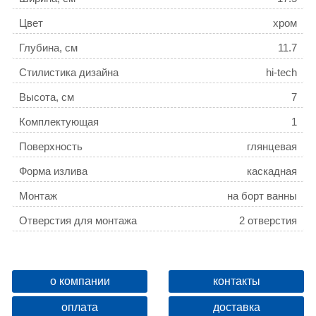
Цвет
хром
Глубина, см
11.7
Стилистика дизайна
hi-tech
Высота, см
7
Комплектующая
1
Поверхность
глянцевая
Форма излива
каскадная
Монтаж
на борт ванны
Отверстия для монтажа
2 отверстия
Девиатор
нет
Защита от обратного потока
нет
о компании
контакты
Стиль
hi-tech
оплата
доставка