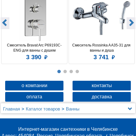
Смеситель Bravat Arc P69193C-
Смеситель Rossinka A A35-31 для 
ENG для ванны с душем
ванны и душа
3 390
3 741
о компании
контакты
оплата
доставка
Главная
Каталог товаров
Ванны
Комплектующие для ванны
Экраны для ванн фронтальные
Экран Aquanet Mia 140 L/R
Интернет-магазин сантехники в Челябинске
Адрес: 454084, Россия, Челябинская область, г. Челябинск,