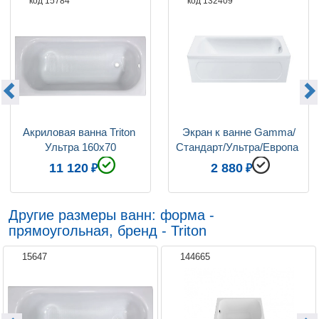
код 15784
код 132409
Акриловая ванна Triton 
Экран к ванне Gamma/
Ультра 160x70
Стандарт/Ультра/Европа 
160
11 120
2 880
Другие размеры ванн: форма -
прямоугольная, бренд - Triton
15647
144665